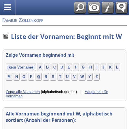
English
Familie Zollenkopf
Liste der Vornamen: Beginnt mit W
Zeige Vornamen beginnend mit
[kein Vorname]
A
B
C
D
E
F
G
H
I
J
K
L
M
N
O
P
Q
R
S
T
U
V
W
Y
Z
Zeige alle Vornamen
(alphabetisch sortiert) |
Hauptseite für
Vornamen
Alle Vornamen beginnend mit W, alphabetisch
sortiert (Anzahl der Personen):