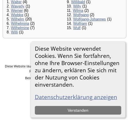
1.
Walter
(4)
9.
Willibald
(1)
2.
Waverly
(1)
10.
Willy
(1)
3.
Werner
(6)
11.
Wilma
(2)
4.
Wiebke
(1)
12.
Wolfgang
(2)
5.
Wilhelm
(20)
13.
Wolfgang-Johannes
(1)
6.
Wilhelmina
(2)
14.
Wolfram
(1)
7.
Wilhelmine
(7)
15.
Wulf
(1)
8.
Willi
(1)
Diese Website verwendet
Zur Desktop-Webseite wechseln
Cookies. Wenn Sie fortfahren,
ohne Ihre Browser-Einstellungen
Diese Website läuft mit
The Next Generation of Genealogy Sitebuilding
v. 14.0.5,
zu ändern, erklären Sie sich mit
programmiert von Darrin Lythgoe © 2001-2026.
der Nutzung von Cookies
Betreut von
Frank Heimann
. |
Datenschutzerklärung
.
einverstanden.
Datenschutzerklärung anzeigen
Verstanden