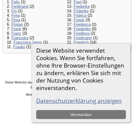
1.
Felix
(1)
12.
Fred
(1)
2.
Ferdinand
(2)
13.
Frederike
(2)
3.
Fin
(1)
14.
Friderike
(1)
4.
Finja
(1)
15.
Fridrica
(2)
5.
Flora
(1)
16.
Frieda
(3)
6.
Florian
(2)
17.
Friederica
(1)
7.
Frank
(6)
18.
Friederike
(5)
8.
Franz
(3)
19.
Friedlena
(2)
9.
Franziska
(2)
20.
Friedmann
(1)
10.
Franziska-Jenny
(1)
21.
Friedrich
(14)
11.
Frauke
(1)
22.
Fritz
(5)
Diese Website verwendet
Cookies. Wenn Sie fortfahren,
ohne Ihre Browser-Einstellungen
Zur Desktop-Webseite wechseln
zu ändern, erklären Sie sich mit
der Nutzung von Cookies
Diese Website läuft mit
The Next Generation of Genealogy Sitebuilding
v. 14.0.5,
einverstanden.
programmiert von Darrin Lythgoe © 2001-2026.
Betreut von
Frank Heimann
. |
Datenschutzerklärung
.
Datenschutzerklärung anzeigen
Verstanden