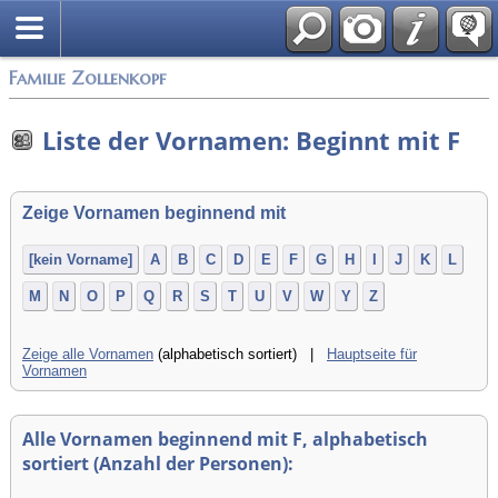
English
Familie Zollenkopf
Liste der Vornamen: Beginnt mit F
Zeige Vornamen beginnend mit
[kein Vorname]
A
B
C
D
E
F
G
H
I
J
K
L
M
N
O
P
Q
R
S
T
U
V
W
Y
Z
Zeige alle Vornamen
(alphabetisch sortiert) |
Hauptseite für
Vornamen
Alle Vornamen beginnend mit F, alphabetisch
sortiert (Anzahl der Personen):