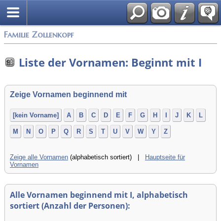
English
Familie Zollenkopf
Liste der Vornamen: Beginnt mit I
Zeige Vornamen beginnend mit
[kein Vorname]
A
B
C
D
E
F
G
H
I
J
K
L
M
N
O
P
Q
R
S
T
U
V
W
Y
Z
Zeige alle Vornamen
(alphabetisch sortiert) |
Hauptseite für
Vornamen
Alle Vornamen beginnend mit I, alphabetisch
sortiert (Anzahl der Personen):