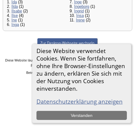
1.
Ida
(3)
7.
Inge
(3)
2.
Ilda
(1)
8.
Ingeborg
(1)
3.
Ilsabe
(2)
9.
Ingrid
(1)
4.
Ilse
(4)
10.
Insa
(1)
5.
Ine
(1)
11.
Irene
(2)
6.
Inga
(1)
Zur Desktop-Webseite wechseln
Diese Website verwendet
Cookies. Wenn Sie fortfahren,
Diese Website läuft mit
The Next Generation of Genealogy Sitebuilding
v. 14.0.5,
ohne Ihre Browser-Einstellungen
programmiert von Darrin Lythgoe © 2001-2026.
zu ändern, erklären Sie sich mit
Betreut von
Frank Heimann
. |
Datenschutzerklärung
.
der Nutzung von Cookies
einverstanden.
Datenschutzerklärung anzeigen
Verstanden