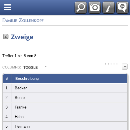
English
Familie Zollenkopf
Zweige
Treffer 1 bis 8 von 8
COL
UMN
S:
TOGGLE
#
Beschreibung
1
Becker
2
Bonte
3
Franke
4
Hahn
5
Heimann