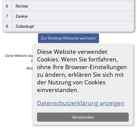
6
Richter
7
Zenker
8
Zollenkopf
Zur Desktop-Webseite wechseln
Diese Website verwendet
Diese Website läuft mit
The Next Generation of Genealogy Sitebuilding
v. 14.0.5,
Cookies. Wenn Sie fortfahren,
programmiert von Darrin Lythgoe © 2001-2026.
ohne Ihre Browser-Einstellungen
Betreut von
Frank Heimann
. |
Datenschutzerklärung
.
zu ändern, erklären Sie sich mit
der Nutzung von Cookies
einverstanden.
Datenschutzerklärung anzeigen
Verstanden