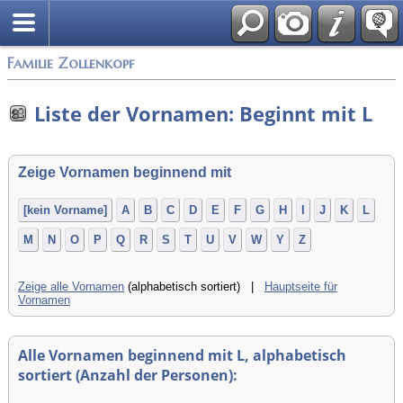
English
Familie Zollenkopf
Liste der Vornamen: Beginnt mit L
Zeige Vornamen beginnend mit
[kein Vorname]
A
B
C
D
E
F
G
H
I
J
K
L
M
N
O
P
Q
R
S
T
U
V
W
Y
Z
Zeige alle Vornamen
(alphabetisch sortiert) |
Hauptseite für
Vornamen
Alle Vornamen beginnend mit L, alphabetisch
sortiert (Anzahl der Personen):