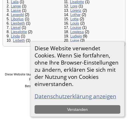
1.
Laila
(1)
11.
Liselotte
(1)
2.
Lange
(1)
12.
Lore
(1)
3.
Lasse
(1)
13.
Lorenz
(2)
4.
Leopold
(2)
14.
Lothar
(2)
5.
Liborius
(1)
15.
Lotte
(2)
6.
Liesbeth
(1)
16.
Louis
(2)
7.
Liesel
(1)
17.
Louise
(1)
8.
Lieselotte
(2)
18.
Lowiesa
(2)
9.
Linda
(1)
19.
Ludwig
(9)
10.
Lisbeth
(1)
20.
Luise
(3)
Diese Website verwendet
Cookies. Wenn Sie fortfahren,
Zur Desktop-Webseite wechseln
ohne Ihre Browser-Einstellungen
zu ändern, erklären Sie sich mit
Diese Website läuft mit
The Next Generation of Genealogy Sitebuilding
v. 14.0.5,
der Nutzung von Cookies
programmiert von Darrin Lythgoe © 2001-2026.
einverstanden.
Betreut von
Frank Heimann
. |
Datenschutzerklärung
.
Datenschutzerklärung anzeigen
Verstanden