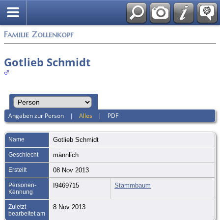
English
Familie Zollenkopf
Gotlieb Schmidt
Angaben zur Person
|
Alles
|
PDF
Name
Gotlieb
Schmidt
Geschlecht
männlich
Erstellt
08 Nov 2013
Personen-
I9469715
Stammbaum
Kennung
Zuletzt
8 Nov 2013
bearbeitet am