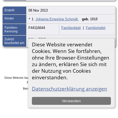
Erstellt
08 Nov 2013
Kinder
+
1.
Johanna Ernestine Schmidt
,
geb.
1818
Familien-
F44116644
Familienblatt
|
Familientafel
Kennung
Zuletzt
8 Nov 2013
bearbeitet am
Diese Website verwendet
Cookies. Wenn Sie fortfahren,
ohne Ihre Browser-Einstellungen
Zur Desktop-Webseite wechseln
zu ändern, erklären Sie sich mit
der Nutzung von Cookies
einverstanden.
Diese Website läuft mit
The Next Generation of Genealogy Sitebuilding
v. 14.0.5,
programmiert von Darrin Lythgoe © 2001-2026.
Datenschutzerklärung anzeigen
Betreut von
Frank Heimann
. |
Datenschutzerklärung
.
Verstanden