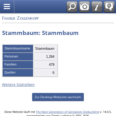
English
Familie Zollenkopf
Stammbaum: Stammbaum
Stammbaumname
Stammbaum
Personen
1,264
Familien
479
Quellen
6
Weitere Statistiken
Zur Desktop-Webseite wechseln
Diese Website läuft mit
The Next Generation of Genealogy Sitebuilding
v. 14.0.5,
programmiert von Darrin Lythgoe © 2001-2026.