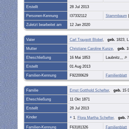
Erstellt
28 Jul 2013
Personen-Kennung
I37332112
Stammbaum
|
Zuletzt bearbeitet am
12 Jan 2020
Vater
Carl Traugott Blobel
,
geb.
1823, L
Mutter
Christiane Caroline Kunze
,
geb.
1
Eheschließung
16 Mai 1853
Laubnitz,,,
Erstellt
01 Aug 2013
Familien-Kennung
F92200629
Familienblatt
Familie
Ernst Gotthold Schefter
,
geb.
15 D
Eheschließung
11 Okt 1871
Erstellt
28 Jul 2013
Kinder
+
1.
Flora Martha Schefter
,
geb.
7
Familien-Kennung
F63181326
Familienblatt