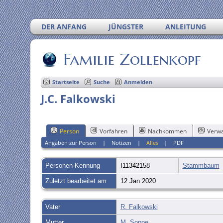
DER ANFANG
JÜNGSTER
ANLEITUNG
Familie Zollenkopf
Startseite
Suche
Anmelden
J.C. Falkowski
Person
Vorfahren
Nachkommen
Verwa
Angaben zur Person
|
Notizen
|
Alles
|
PDF
Personen-Kennung
I11342158
Stammbaum
Zuletzt bearbeitet am
12 Jan 2020
Vater
R. Falkowski
Mutter
M. Soppe