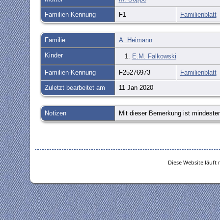
Familien-Kennung
F1
Familienblatt
Familie
A. Heimann
Kinder
1.
E.M. Falkowski
Familien-Kennung
F25276973
Familienblatt
Zuletzt bearbeitet am
11 Jan 2020
Notizen
Mit dieser Bemerkung ist mindesten
Diese Website läuft 