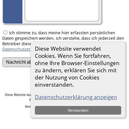
Ich stimme zu, dass meine hier erfassten persönlichen
Daten gespeichert werden. Ich verstehe, dass ich jederzeit den
Betreiber dieser Website bitten kann, diese Daten zu löschen.
Diese Website verwendet
Datenschutzerklärung
Cookies. Wenn Sie fortfahren,
ohne Ihre Browser-Einstellungen
zu ändern, erklären Sie sich mit
der Nutzung von Cookies
Zur Desktop-Webseite wechseln
einverstanden.
Diese Website läuft mit
The Next Generation of Genealogy Sitebuilding
v. 14.0.5,
Datenschutzerklärung anzeigen
programmiert von Darrin Lythgoe © 2001-2026.
Betreut von
Frank Heimann
. |
Datenschutzerklärung
.
Verstanden