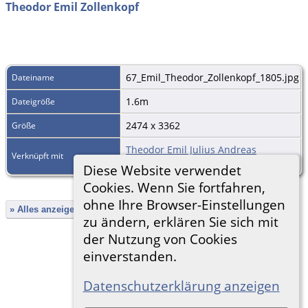
Theodor Emil Zollenkopf
67_Emil_Theodor_Zollenkopf_1805.jpg
Dateiname
1.6m
Dateigröße
2474 x 3362
Größe
Theodor Emil Julius Andreas
Verknüpft mit
Zollenkopf
Diese Website verwendet
Cookies. Wenn Sie fortfahren,
ohne Ihre Browser-Einstellungen
» Alles anzeigen
«Zurück
«1
...
14
15
16
17
18
zu ändern, erklären Sie sich mit
der Nutzung von Cookies
einverstanden.
Zur Desktop-Webseite wechseln
Datenschutzerklärung anzeigen