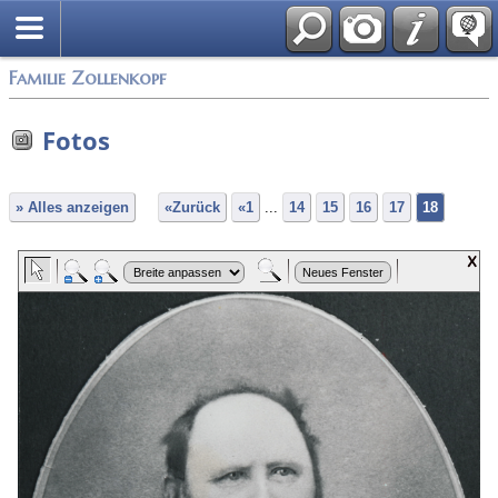
English
Familie Zollenkopf
Fotos
» Alles anzeigen
«Zurück
«1
...
14
15
16
17
18