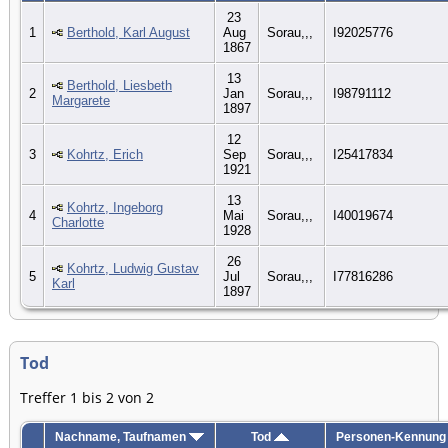
23
1
Berthold, Karl August
Aug
Sorau,,,
I92025776
1867
13
Berthold, Liesbeth
2
Jan
Sorau,,,
I98791112
Margarete
1897
12
3
Kohrtz, Erich
Sep
Sorau,,,
I25417834
1921
13
Kohrtz, Ingeborg
4
Mai
Sorau,,,
I40019674
Charlotte
1928
26
Kohrtz, Ludwig Gustav
5
Jul
Sorau,,,
I77816286
Karl
1897
Tod
Treffer 1 bis 2 von 2
Nachname, Taufnamen
Tod
Personen-Kennung