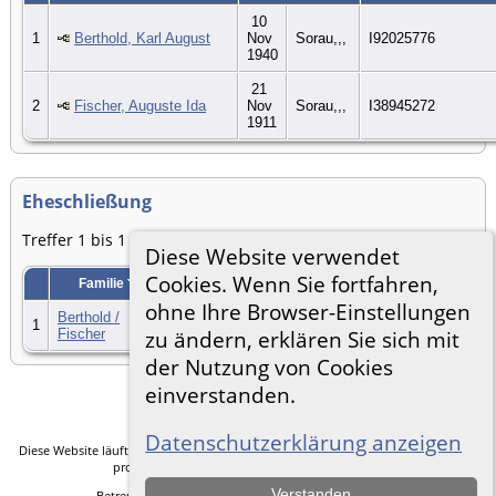
10
1
Berthold, Karl August
Nov
Sorau,,,
I92025776
1940
21
2
Fischer, Auguste Ida
Nov
Sorau,,,
I38945272
1911
Eheschließung
Treffer 1 bis 1 von 1
Diese Website verwendet
Cookies. Wenn Sie fortfahren,
Familie
Eheschließung
Familien-Kennung
ohne Ihre Browser-Einstellungen
Berthold /
30 Jul
1
Sorau,,,
F55656510
Fischer
1889
zu ändern, erklären Sie sich mit
der Nutzung von Cookies
Zur Desktop-Webseite wechseln
einverstanden.
Datenschutzerklärung anzeigen
Diese Website läuft mit
The Next Generation of Genealogy Sitebuilding
v. 14.0.5,
programmiert von Darrin Lythgoe © 2001-2026.
Verstanden
Betreut von
Frank Heimann
. |
Datenschutzerklärung
.