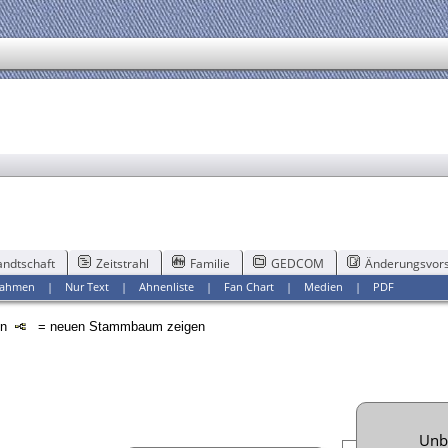
ndtschaft
Zeitstrahl
Familie
GEDCOM
Änderungsvors
ahmen
|
Nur Text
|
Ahnenliste
|
Fan Chart
|
Medien
|
PDF
en
= neuen Stammbaum zeigen
Unb