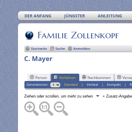
DER ANFANG
JÜNGSTER
ANLEITUNG
Familie Zollenkopf
Startseite
Suche
Anmelden
C. Mayer
Person
Vorfahren
Nachkommen
Verwa
Generationen:
Standard
|
Vertikal
|
Kompakt
|
R
Ziehen oder scrollen, um mehr zu sehen
= Zusatz-Angab