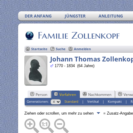
DER ANFANG
JÜNGSTER
ANLEITUNG
Familie Zollenkopf
Startseite
Suche
Anmelden
Johann Thomas Zollenko
1770 - 1834 (64 Jahre)
Person
Vorfahren
Nachkommen
Verwa
Generationen:
Standard
|
Vertikal
|
Kompakt
|
R
Ziehen oder scrollen, um mehr zu sehen
= Zusatz-Angab