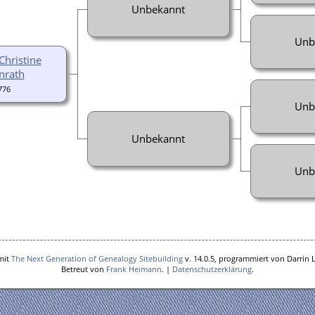
Unbekannt
Unb
Christine
nrath
776
Unb
Unbekannt
Unb
mit
The Next Generation of Genealogy Sitebuilding
v. 14.0.5, programmiert von Darrin 
Betreut von
Frank Heimann
. |
Datenschutzerklärung
.