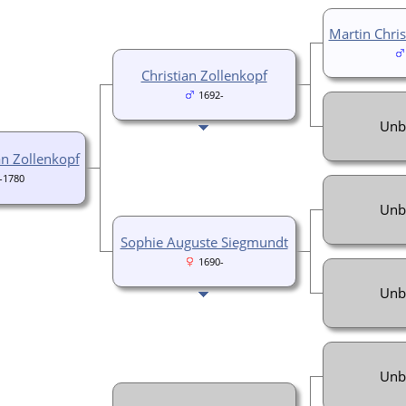
Martin Chris
Christian Zollenkopf
1692-
Unb
an Zollenkopf
-1780
Unb
Sophie Auguste Siegmundt
1690-
Unb
Unb