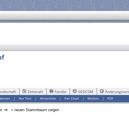
pf
ndtschaft
Zeitstrahl
Familie
GEDCOM
Änderungsvors
ahmen
|
Nur Text
|
Ahnenliste
|
Fan Chart
|
Medien
|
PDF
en
= neuen Stammbaum zeigen