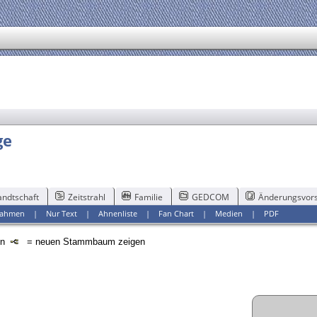
ge
ndtschaft
Zeitstrahl
Familie
GEDCOM
Änderungsvors
ahmen
|
Nur Text
|
Ahnenliste
|
Fan Chart
|
Medien
|
PDF
en
= neuen Stammbaum zeigen