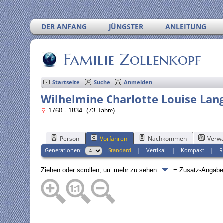
DER ANFANG
JÜNGSTER
ANLEITUNG
Familie Zollenkopf
Startseite
Suche
Anmelden
Wilhelmine Charlotte Louise Lan
1760 - 1834 (73 Jahre)
Person
Vorfahren
Nachkommen
Verwa
Generationen:
Standard
|
Vertikal
|
Kompakt
|
R
Ziehen oder scrollen, um mehr zu sehen
= Zusatz-Angab