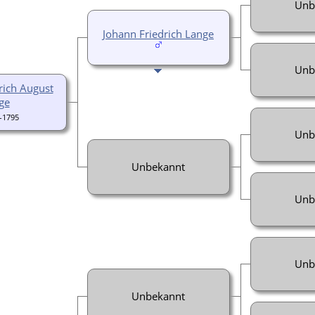
Unb
Johann Friedrich Lange
Unb
rich August
ge
-1795
Unb
Unbekannt
Unb
Unb
Unbekannt