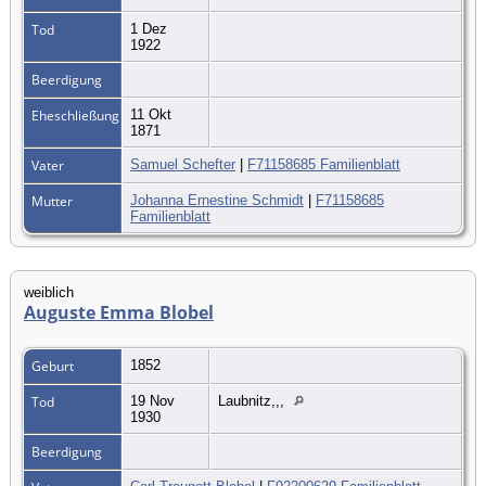
Tod
1 Dez
1922
Beerdigung
Eheschließung
11 Okt
1871
Vater
Samuel Schefter
|
F71158685 Familienblatt
Mutter
Johanna Ernestine Schmidt
|
F71158685
Familienblatt
weiblich
Auguste Emma Blobel
Geburt
1852
Tod
19 Nov
Laubnitz,,,
1930
Beerdigung