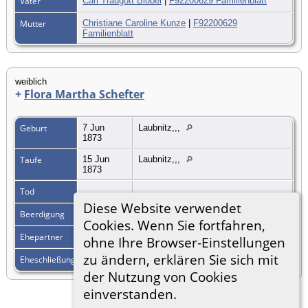
Vater
Carl Traugott Blobel
|
F92200629 Familienblatt
Mutter
Christiane Caroline Kunze
|
F92200629
Familienblatt
weiblich
+
Flora Martha Schefter
Geburt
7 Jun
Laubnitz,,,
1873
Taufe
15 Jun
Laubnitz,,,
1873
Tod
Diese Website verwendet
Beerdigung
Cookies. Wenn Sie fortfahren,
Ehepartner
Wilhelm Gustav Carl Kohrtz
|
F72195944
ohne Ihre Browser-Einstellungen
zu ändern, erklären Sie sich mit
Eheschließung
6 Jul 1896
Cottbus,,,Deutschland
der Nutzung von Cookies
einverstanden.