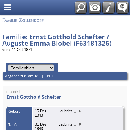
English
Familie Zollenkopf
Familie: Ernst Gotthold Schefter /
Auguste Emma Blobel (F63181326)
verh. 11 Okt 1871
Angaben zur Familie
|
PDF
männlich
Ernst Gotthold Schefter
Geburt
15 Dez
Laubnitz,,,
1843
Taufe
31 Dez
Laubnitz,,,
1843