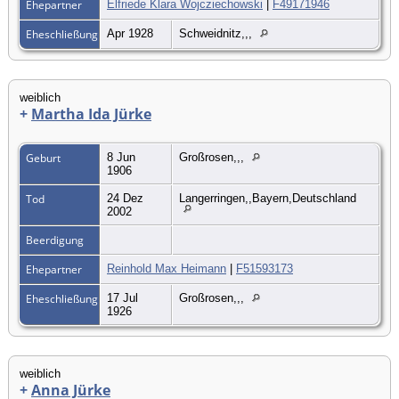
Ehepartner
Elfriede Klara Wojcziechowski
|
F49171946
Eheschließung
Apr 1928
Schweidnitz,,,
weiblich
+
Martha Ida Jürke
Geburt
8 Jun
Großrosen,,,
1906
Tod
24 Dez
Langerringen,,Bayern,Deutschland
2002
Beerdigung
Ehepartner
Reinhold Max Heimann
|
F51593173
Eheschließung
17 Jul
Großrosen,,,
1926
weiblich
+
Anna Jürke