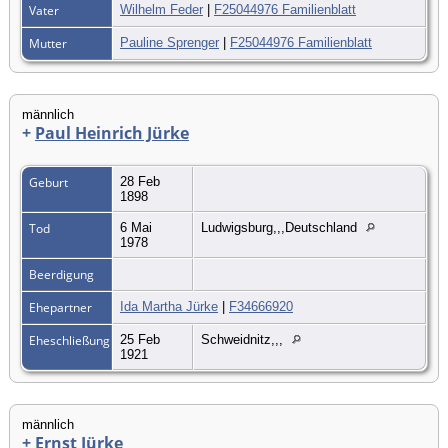
Vater
Wilhelm Feder
|
F25044976 Familienblatt
Mutter
Pauline Sprenger
|
F25044976 Familienblatt
männlich
+
Paul Heinrich Jürke
Geburt
28 Feb
1898
Tod
6 Mai
Ludwigsburg,,,Deutschland
1978
Beerdigung
Ehepartner
Ida Martha Jürke
|
F34666920
Eheschließung
25 Feb
Schweidnitz,,,
1921
männlich
+
Ernst Jürke