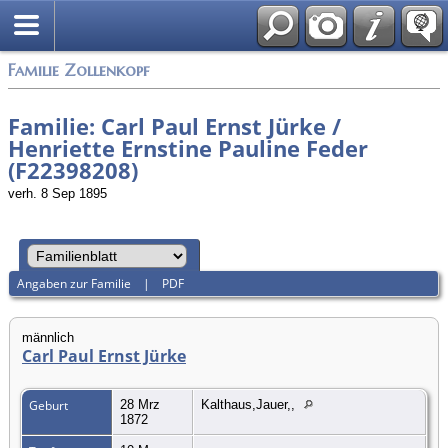
English
Familie Zollenkopf
Familie: Carl Paul Ernst Jürke /
Henriette Ernstine Pauline Feder
(F22398208)
verh. 8 Sep 1895
Angaben zur Familie
|
PDF
männlich
Carl Paul Ernst Jürke
Geburt
28 Mrz
Kalthaus,Jauer,,
1872