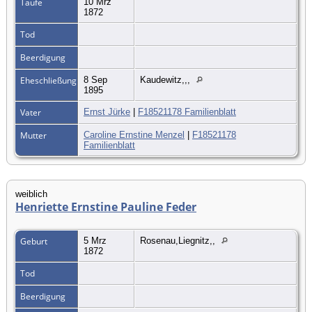
Taufe
10 Mrz
1872
Tod
Beerdigung
Eheschließung
8 Sep
Kaudewitz,,,
1895
Vater
Ernst Jürke
|
F18521178 Familienblatt
Mutter
Caroline Ernstine Menzel
|
F18521178
Familienblatt
weiblich
Henriette Ernstine Pauline Feder
Geburt
5 Mrz
Rosenau,Liegnitz,,
1872
Tod
Beerdigung