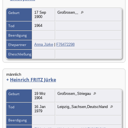
Geburt
17 Sep
Großrosen,,,
1900
Tod
1964
Beerdigung
Ehepartner
Anna Jürke
|
F76472298
Eheschließung
männlich
+
Heinrich FRITZ Jürke
Geburt
19 Mrz
Großrosen,,Striegau
1904
Tod
16 Jan
Leipzig,,Sachsen,Deutschland
1979
Beerdigung