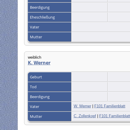
Beerdigung
Eheschließung
Vater
Mutter
weiblich
K. Werner
Geburt
Tod
Beerdigung
Vater
W. Werner
|
F101 Familienblatt
Mutter
C. Zollenkopf
|
F101 Familienblat