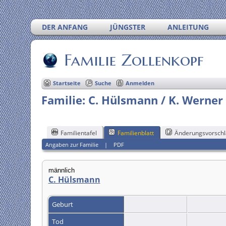
DER ANFANG
JÜNGSTER
ANLEITUNG
Familie Zollenkopf
Startseite
Suche
Anmelden
Familie: C. Hülsmann / K. Werner 
Familientafel
Familienblatt
Änderungsvorschl
Angaben zur Familie
|
PDF
männlich
C. Hülsmann
Geburt
Tod