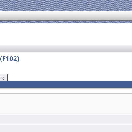
(F102)
ag