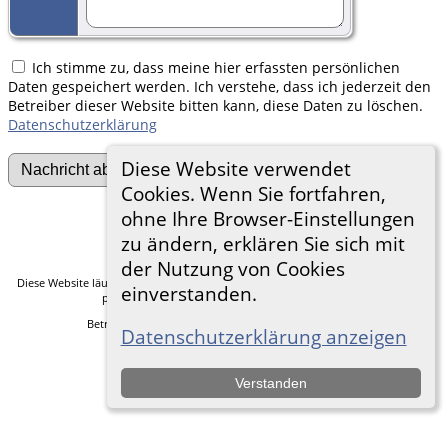
Ich stimme zu, dass meine hier erfassten persönlichen
Daten gespeichert werden. Ich verstehe, dass ich jederzeit den
Betreiber dieser Website bitten kann, diese Daten zu löschen.
Datenschutzerklärung
Diese Website verwendet
Cookies. Wenn Sie fortfahren,
ohne Ihre Browser-Einstellungen
Zur Desktop-Webseite wechseln
zu ändern, erklären Sie sich mit
der Nutzung von Cookies
Diese Website läuft mit
The Next Generation of Genealogy Sitebuilding
v. 14.0.5,
einverstanden.
programmiert von Darrin Lythgoe © 2001-2026.
Betreut von
Frank Heimann
. |
Datenschutzerklärung
.
Datenschutzerklärung anzeigen
Verstanden