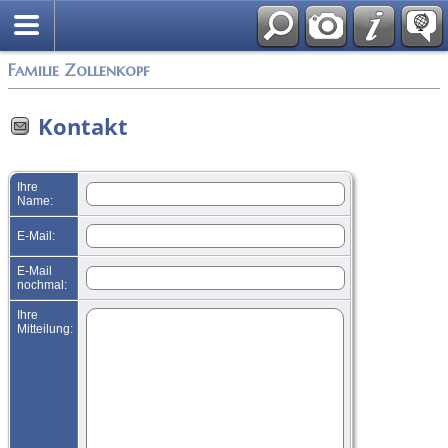
English
Familie Zollenkopf
Kontakt
Ihre
Name:
E-Mail:
E-Mail
nochmal:
Ihre
Mitteilung: