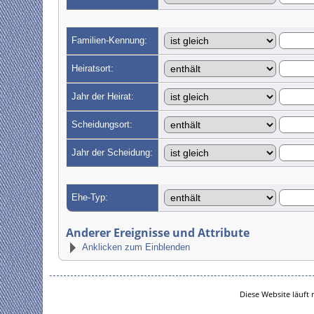
Familien-Kennung:
Heiratsort:
Jahr der Heirat:
Scheidungsort:
Jahr der Scheidung:
Ehe-Typ:
Anderer Ereignisse und Attribute
Anklicken zum Einblenden
Diese Website läuft 