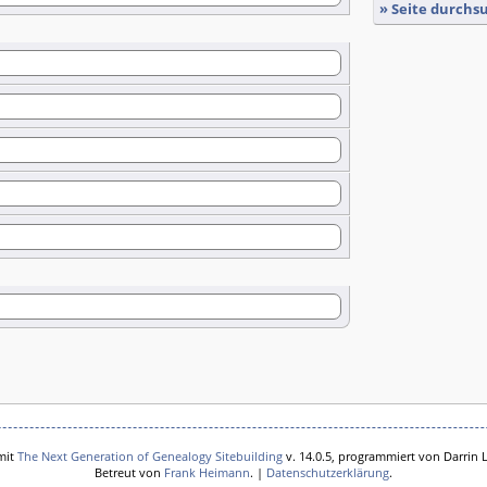
» Seite durchs
mit
The Next Generation of Genealogy Sitebuilding
v. 14.0.5, programmiert von Darrin 
Betreut von
Frank Heimann
. |
Datenschutzerklärung
.