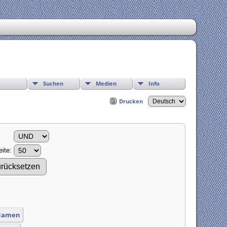
Suchen
Medien
Info
Drucken
ite:
 Namen