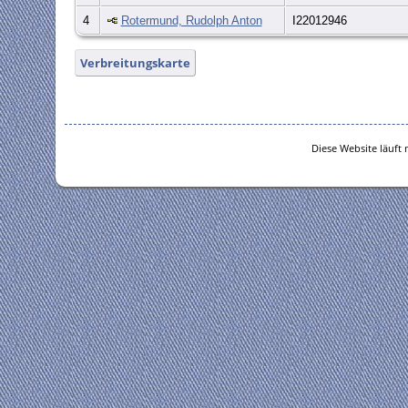
4
Rotermund, Rudolph Anton
I22012946
Verbreitungskarte
Diese Website läuft 