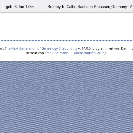
geb. 6 Jan 1735
Brumby b. Calbe,Sachsen,Preussen,Germany
mit
The Next Generation of Genealogy Sitebuilding
v. 14.0.5, programmiert von Darrin 
Betreut von
Frank Heimann
. |
Datenschutzerklärung
.