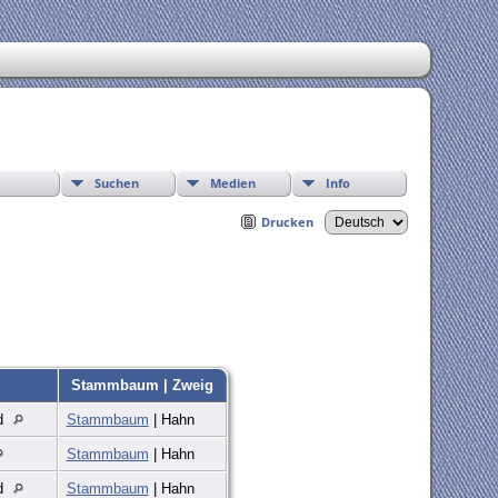
Suchen
Medien
Info
Drucken
Stammbaum | Zweig
nd
Stammbaum
| Hahn
Stammbaum
| Hahn
nd
Stammbaum
| Hahn