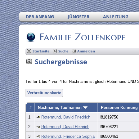
DER ANFANG
JÜNGSTER
ANLEITUNG
Familie Zollenkopf
Startseite
Suche
Anmelden
Suchergebnisse
Treffer 1 bis 4 von 4 für Nachname ist gleich Rotermund UN
Verbreitungskarte
#
Nachname, Taufnamen
Personen-Kennung
1
Rotermund, David Friedrich
I81819756
2
Rotermund, David Heinrich
I96706221
3
Rotermund, Friederica Sophia
I86500461