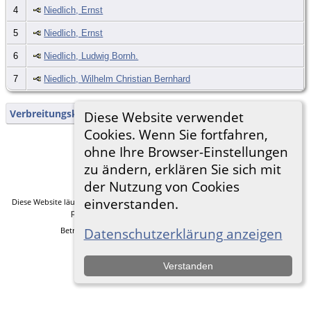
4
Niedlich, Ernst
5
Niedlich, Ernst
6
Niedlich, Ludwig Bornh.
7
Niedlich, Wilhelm Christian Bernhard
Verbreitungskarte
Diese Website verwendet
Cookies. Wenn Sie fortfahren,
ohne Ihre Browser-Einstellungen
Zur Desktop-Webseite wechseln
zu ändern, erklären Sie sich mit
der Nutzung von Cookies
einverstanden.
Diese Website läuft mit
The Next Generation of Genealogy Sitebuilding
v. 14.0.5,
programmiert von Darrin Lythgoe © 2001-2026.
Betreut von
Frank Heimann
. |
Datenschutzerklärung
.
Datenschutzerklärung anzeigen
Verstanden