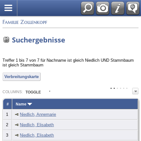
English
Familie Zollenkopf
Suchergebnisse
Treffer 1 bis 7 von 7 für Nachname ist gleich Niedlich UND Stammbaum
ist gleich Stammbaum
Verbreitungskarte
COL
UMN
S:
TOGGLE
#
Name
1
Niedlich, Annemarie
2
Niedlich, Elisabeth
3
Niedlich, Elisabeth