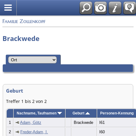
English
Familie Zollenkopf
Brackwede
Geburt
Treffer 1 bis 2 von 2
Nachname, Taufnamen
Geburt
Personen-Kennung
1
Adam, Götz
Brackwede
I61
2
Freder-Adam, I.
I60