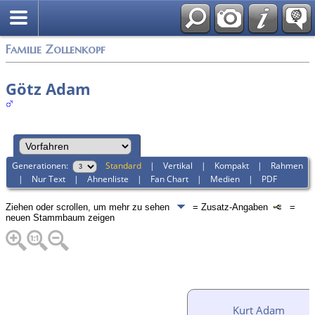
English
Familie Zollenkopf
Götz Adam
Generationen:
Standard
|
Vertikal
|
Kompakt
|
Rahmen
|
Nur Text
|
Ahnenliste
|
Fan Chart
|
Medien
|
PDF
Ziehen oder scrollen, um mehr zu sehen
= Zusatz-Angaben
=
neuen Stammbaum zeigen
Kurt Adam