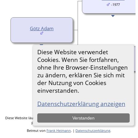
-1977
Götz Adam
Diese Website verwendet
Liesel Borbiel
Cookies. Wenn Sie fortfahren,
ohne Ihre Browser-Einstellungen
zu ändern, erklären Sie sich mit
der Nutzung von Cookies
einverstanden.
Zur Desktop-Webseite wechseln
Datenschutzerklärung anzeigen
Diese Website läuft mit
The Next Generation of Genealogy Sitebuilding
v. 14.0.5,
Verstanden
programmiert von Darrin Lythgoe © 2001-2026.
Betreut von
Frank Heimann
. |
Datenschutzerklärung
.