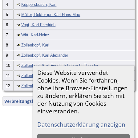
4
Küppersbusch, Karl
5
Müller, Doktor jur. Karl Hans Max
6
Vogt, Karl Friedrich
7
Witt, Karl-Heinz
8
Zollenkopf, Karl
9
Zollenkopf, Karl Alexander
10
Zollenkopf, Karl Friedrich Lebrecht Theodor
Diese Website verwendet
11
Zollenkopf, Karl Heinz
Cookies. Wenn Sie fortfahren,
12
Zollenkopf, Karl Thomas Joachim Friedrich
ohne Ihre Browser-Einstellungen
zu ändern, erklären Sie sich mit
Verbreitungskarte
der Nutzung von Cookies
einverstanden.
Zur Desktop-Webseite wechseln
Datenschutzerklärung anzeigen