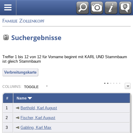
English
Familie Zollenkopf
Suchergebnisse
Treffer 1 bis 12 von 12 für Vorname beginnt mit KARL UND Stammbaum
ist gleich Stammbaum
Verbreitungskarte
COL
UMN
S:
TOGGLE
#
Name
1
Berthold, Karl August
2
Fischer, Karl August
3
Gabling, Karl Max