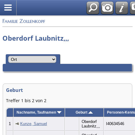
English
Familie Zollenkopf
Oberdorf Laubnitz,,,
Geburt
Treffer 1 bis 2 von 2
Nachname, Taufnamen
Geburt
Personen-Kenn
Oberdorf
1
Kunze, Samuel
I40634546
Laubnitz,,,