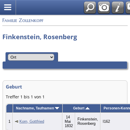
English
Familie Zollenkopf
Finkenstein, Rosenberg
Geburt
Treffer 1 bis 1 von 1
Nachname, Taufnamen
Geburt
Personen-Kenn
14
Finkenstein,
1
Korn, Gottfried
Mai
I162
Rosenberg
1832