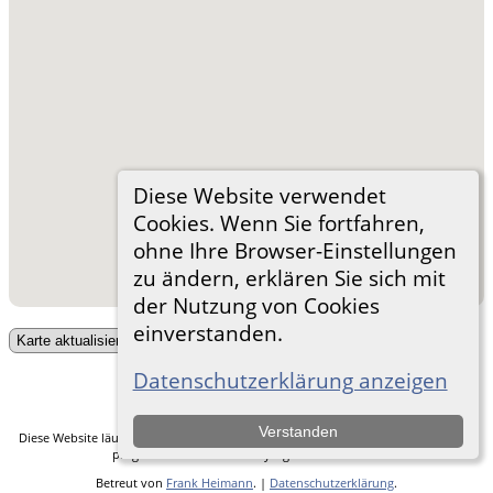
Diese Website verwendet
Cookies. Wenn Sie fortfahren,
ohne Ihre Browser-Einstellungen
zu ändern, erklären Sie sich mit
der Nutzung von Cookies
einverstanden.
Nummern und Pins entfernen
Zur Desktop-Webseite wechseln
Datenschutzerklärung anzeigen
Verstanden
Diese Website läuft mit
The Next Generation of Genealogy Sitebuilding
v. 14.0.5,
programmiert von Darrin Lythgoe © 2001-2026.
Betreut von
Frank Heimann
. |
Datenschutzerklärung
.